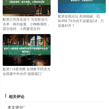
配资在线论坛 风洞揭秘：ID.
配资公司排名前十 马竞欧冠大
AURA T6为何不追最低Cd，只
名单：格列兹曼、小蜘蛛领衔，
追最好开？
瑟尔洛特、小西蒙尼在列
配资114查询网 全球数字经济大
会搭建中外合作“超级接口”
相关评论
本文评分
*