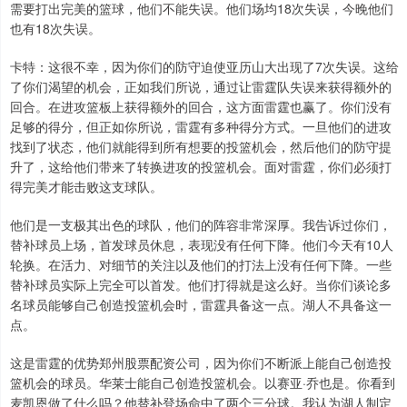
需要打出完美的篮球，他们不能失误。他们场均18次失误，今晚他们
也有18次失误。
卡特：这很不幸，因为你们的防守迫使亚历山大出现了7次失误。这给
了你们渴望的机会，正如我们所说，通过让雷霆队失误来获得额外的
回合。在进攻篮板上获得额外的回合，这方面雷霆也赢了。你们没有
足够的得分，但正如你所说，雷霆有多种得分方式。一旦他们的进攻
找到了状态，他们就能得到所有想要的投篮机会，然后他们的防守提
升了，这给他们带来了转换进攻的投篮机会。面对雷霆，你们必须打
得完美才能击败这支球队。
他们是一支极其出色的球队，他们的阵容非常深厚。我告诉过你们，
替补球员上场，首发球员休息，表现没有任何下降。他们今天有10人
轮换。在活力、对细节的关注以及他们的打法上没有任何下降。一些
替补球员实际上完全可以首发。他们打得就是这么好。当你们谈论多
名球员能够自己创造投篮机会时，雷霆具备这一点。湖人不具备这一
点。
这是雷霆的优势郑州股票配资公司，因为你们不断派上能自己创造投
篮机会的球员。华莱士能自己创造投篮机会。以赛亚·乔也是。你看到
麦凯恩做了什么吗？他替补登场命中了两个三分球。我认为湖人制定