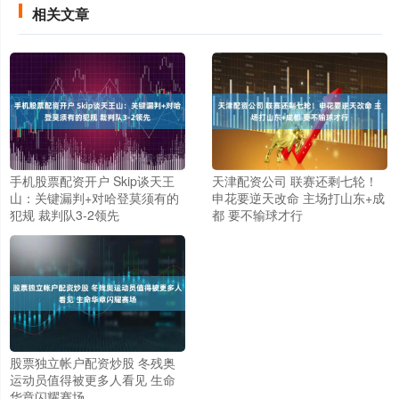
相关文章
手机股票配资开户 Skip谈天王
天津配资公司 联赛还剩七轮！
山：关键漏判+对哈登莫须有的
申花要逆天改命 主场打山东+成
犯规 裁判队3-2领先
都 要不输球才行
股票独立帐户配资炒股 冬残奥
运动员值得被更多人看见 生命
华章闪耀赛场