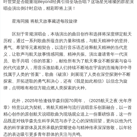
叶世荣是否能重现Beyond经典引得全场合唱？这场星光璀璨的群星演
唱会演出倒计时启动，精彩即将上演！
星海同频 将航天故事藏进每段旋律
区别于常规演唱会，本场演出的曲目创作和选择将深度绑定航天
历程，通过一系列歌曲所蕴含的力量和情感，与航天精神中的坚持、
勇气、希望等元素相契合，以流行音乐语态诠释航天精神的当代意
义，让歌声与航天故事情感同频、精神共振。演出邀请青年一代演
员、歌手共唱《你的答案》，献给所有为了航天事业不断探索与奋斗
的代代追梦人，用音乐激励着人们持续不断地在宇宙的浩瀚海洋中寻
找属于人类的“答案”，歌曲《破浪》则展现了人类在深空探测中不断
探索、开拓进取的勇气和决心，还有《我是如此相信》以信念为旋
律，点明唯有相信方能点燃人类探索的火种。
此外，2025年恰逢钱学森归国70周年，《2025航天之夜·光年序
章》特意以此为契机，将航天精神与流行说唱音乐创新融合，以一首
精心创作的原创航天说唱歌曲为现场观众送上一份重磅惊喜，这一作
品既是对钱学森先生科学风范与赤子之心的深情回望，更向以他为代
表的科学家群体及其所承载的荣耀使命与精神传承深深致敬，以年轻
态的表达吸引更多青年群体的关注与共鸣。