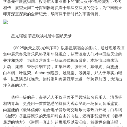
学森先生毅然归国、投身航天事业播下的“航天火种”依然炽热，代代
相传；展望天问二号探测器肩负着十年深空探测的使命，为中国航天
叩开深空探索的全新纪元，续写属于新时代的宇宙诗篇。
星光璀璨 群星联袂礼赞中国航天梦
《2025航天之夜·光年序章》以群星演唱会的形式，通过现场表演
集中展示多元音乐风格吸引年轻观众，从而激发人们对中国航天业的
关注和热爱，为观众营造出一场沉浸式视听盛宴。本场演出由朱迅、
尹颂、庞博、管乐担纲主持，汇集汪峰、张韶涵、戴佩妮、尚雯婕、
白举纲、叶世荣、Amber刘逸云、姚晓棠、段奥娟、郑人予等实力唱
将，以及演员张晚意、熊梓淇和奥运冠军龙道一等跨界加盟，为演出
注入新的活力。
值得一提的是，参演艺人不仅涵盖不同领域知名音乐人、演员等
相约青岛，更是用一首首熟悉的旋律为观众呈现一场多元音乐盛宴。
尚雯婕的《最终信仰》融合电子音乐与交响乐元素热力开场，白举纲
《撒野》尽显摇滚乐的无畏和对自由的向往，还有张韶涵带来《看得
最远的地方》《淋雨一直走》超燃现场以及汪峰、戴佩妮金曲连唱，