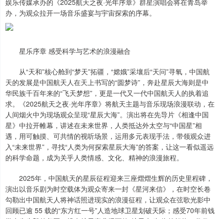
娱乐传媒承办的《2025航天之夜·光年序章》群星演唱会将在青岛举
办，为观众拉开一场音乐盛宴与宇宙探索的序幕。
星乐序章 感受科学与艺术的浪漫融合
从“天和”核心舱到“梦天”拓疆，“嫦娥”采壤后“天问”寻氧，中国航
天的发展是中国航天人在天上书写的“圆梦诗”，奔赴星辰大海则是中
华民族千百年来的“飞天梦想”，更是一代又一代中国航天人的执着追
求。《2025航天之夜·光年序章》将航天主题与音乐现场浪漫联动，在
人间烟火中为现场观众呈现“星辰大海”。演出将在先导片《相逢中国
星》中拉开帷幕，讲述在未来世界，人类抵达外太空与“中国星”相
遇，用可触摸、可共情的视听场景，运用多元表现手法，带领观众进
入“未来世界”，寻找“人类为何探索星辰大海”的答案，让这一看似遥远
的科学命题，成为关乎人类情感、文化、精神的浪漫旅程。
2025年，中国航天的星辰征程迎来三座熠熠生辉的历史里程碑，
演出以音乐剧为时空载体为观众寄来一封《星河来信》，在时空长卷
勾勒出中国航天人将神话照进现实的浪漫征程，让观众在弦歌光影中
回顾已逾 55 载的“东方红一号”人造地球卫星划破天际；感受70年前钱