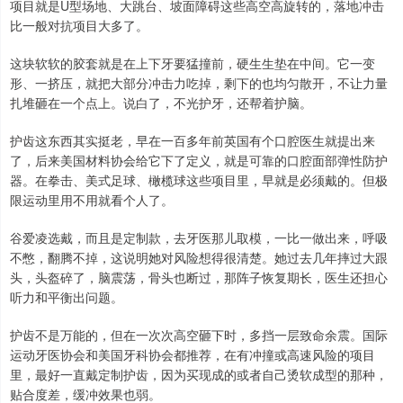
项目就是U型场地、大跳台、坡面障碍这些高空高旋转的，落地冲击
比一般对抗项目大多了。
这块软软的胶套就是在上下牙要猛撞前，硬生生垫在中间。它一变
形、一挤压，就把大部分冲击力吃掉，剩下的也均匀散开，不让力量
扎堆砸在一个点上。说白了，不光护牙，还帮着护脑。
护齿这东西其实挺老，早在一百多年前英国有个口腔医生就提出来
了，后来美国材料协会给它下了定义，就是可靠的口腔面部弹性防护
器。在拳击、美式足球、橄榄球这些项目里，早就是必须戴的。但极
限运动里用不用就看个人了。
谷爱凌选戴，而且是定制款，去牙医那儿取模，一比一做出来，呼吸
不憋，翻腾不掉，这说明她对风险想得很清楚。她过去几年摔过大跟
头，头盔碎了，脑震荡，骨头也断过，那阵子恢复期长，医生还担心
听力和平衡出问题。
护齿不是万能的，但在一次次高空砸下时，多挡一层致命余震。国际
运动牙医协会和美国牙科协会都推荐，在有冲撞或高速风险的项目
里，最好一直戴定制护齿，因为买现成的或者自己烫软成型的那种，
贴合度差，缓冲效果也弱。