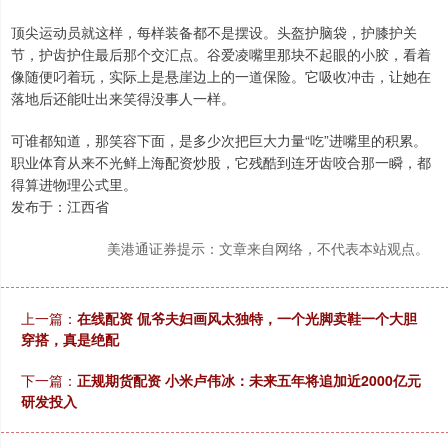
顶尖运动员就这样，每样装备都不是摆设。头盔护脑袋，护膝护关
节，护齿护住最后那个交汇点。谷爱凌嘴里那块不起眼的小胶，看着
像随便叼着玩，实际上是悬崖边上的一道保险。它吸收冲击，让她在
落地后还能吐出来笑得没事人一样。
可谁都知道，那笑容下面，是多少次把巨大力量“吃”进嘴里的积累。
职业体育从来不光鲜上海配资炒股，它残酷到连牙齿咬合那一瞬，都
得算进物理公式里。
发布于：江西省
美港通证券提示：文章来自网络，不代表本站观点。
上一篇：
在线配资 侃爷夫妇画风太独特，一个光脚卖鞋一个大胆
穿搭，真是绝配
下一篇：
正规期货配资 小米卢伟冰：未来五年将追加近2000亿元
研发投入