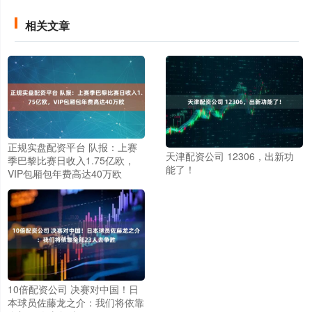
相关文章
正规实盘配资平台 队报：上赛
天津配资公司 12306，出新功
季巴黎比赛日收入1.75亿欧，
能了！
VIP包厢包年费高达40万欧
10倍配资公司 决赛对中国！日
本球员佐藤龙之介：我们将依靠