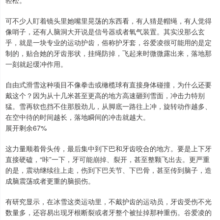
轻松。
可不少人盯着镜头里她嘴里晃荡的东西看，有人猜是帽绳，有人觉得
像哨子，还有人脑洞大开说是信号器或者氧气装置。其实没那么玄
乎，就是一块专业的运动护齿，俗称护牙套，谷爱凌很可能用的是定
制的，贴合她的牙齿形状，挂绳防掉，飞起来时微微露出来，落地那
一刻就起缓冲作用。
自由式滑雪这种项目不像拳击或橄榄球有直接身体碰撞，为什么还要
戴这个？因为从十几米甚至更高的地方高速砸到雪面，冲击力特别
猛。雪再软也挡不住那股劲儿，从脚底一路往上冲，旋转动作越多、
在空中待的时间越长，落地瞬间的冲击就越大。
展开剩余67%
这力量顺着骨头传，最后集中到下巴和牙齿咬合的地方。要是上下牙
直接硬磕，“咔”一下，牙可能崩掉、裂开，甚至整颗飞出去。更严重
的是，震动继续往上走，伤到下巴关节、下巴骨，甚至传到脑子，造
成脑震荡或者更重的脑损伤。
有研究显示，在冰雪这类运动里，不戴护齿的运动员，牙齿受伤不光
数量多，还容易出现牙根断裂或者牙整个被扯掉那种重伤。谷爱凌的